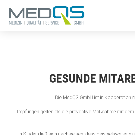
Zum
Inhalt
springen
GESUNDE MITARB
Die MedQS GmbH ist in Kooperation mit
Impfungen gelten als die präventive Maßnahme mit dem best
In Studien ließ sich nachweisen, dass beispielsweise ei