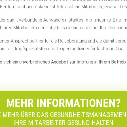
ßerdem hochansteckend ist. Erkrankt ein Mitarbeiter, erwischt es
st der damit verbundene Aufwand ein starkes Impfhindernis. Eine I
 Ihren Mitarbeitern deutlich, dass sie sich auch um Ihre Gesundhe
tenter Ansprechpartner für die Reiseberatung und die damit verb
ier als Impfspezialisten und Tropenmediziner für fachliche Qualit
e sich ein unverbindliches Angebot zur Impfung in Ihrem Betrieb 
MEHR INFORMATIONEN?
E MEHR ÜBER DAS GESUNDHEITSMANAGEMENT
IHRE MITARBEITER GESUND HALTEN